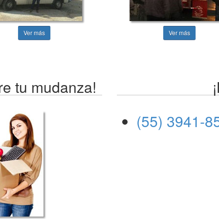
Ver más
Ver más
re tu mudanza!
(55) 3941-8