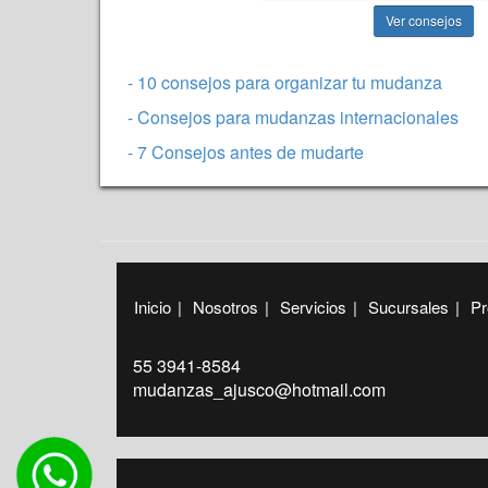
Ver consejos
- 10 consejos para organizar tu mudanza
- Consejos para mudanzas internacionales
- 7 Consejos antes de mudarte
Inicio
|
Nosotros
|
Servicios
|
Sucursales
|
Pr
55 3941-8584
mudanzas_ajusco@hotmail.com