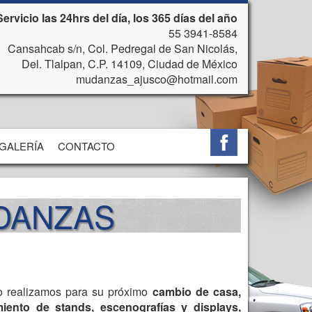
Servicio las 24hrs del día, los 365 días del año
55 3941-8584
Cansahcab s/n, Col. Pedregal de San Nicolás,
Del. Tlalpan, C.P. 14109, Ciudad de México
mudanzas_ajusco@hotmail.com
GALERÍA
CONTACTO
UDANZAS
lo realizamos para su próximo
cambio de casa,
iento de stands, escenografías y displays,