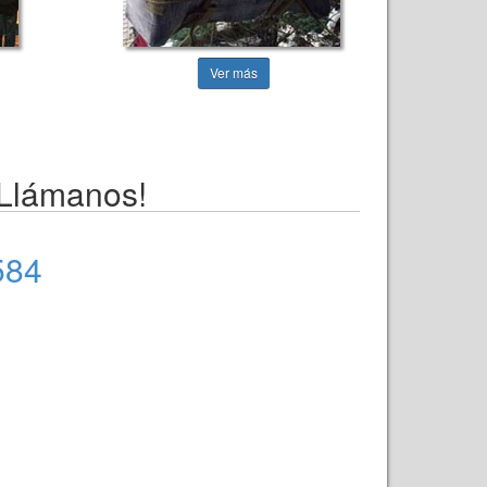
Ver más
¡Llámanos!
584